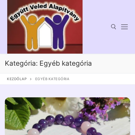
Ugrás
a
tartalomra
Keresése:
Kategória:
Egyéb kategória
KEZDŐLAP
EGYÉB KATEGÓRIA