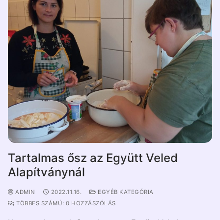
Tartalmas ősz az Együtt Veled
Alapítványnál
ADMIN
2022.11.16.
EGYÉB KATEGÓRIA
TÖBBES SZÁMÚ: 0 HOZZÁSZÓLÁS