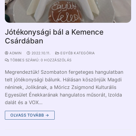
Jótékonysági bál a Kemence
Csárdában
ADMIN
2022.10.11.
EGYÉB KATEGÓRIA
TÖBBES SZÁMÚ: 0 HOZZÁSZÓLÁS
Megrendeztük! Szombaton fergeteges hangulatban
telt jótékonysági bálunk. Hálásan köszönjük Magdi
néninek, Jolikának, a Móricz Zsigmond Kulturális
Egyesület Énekkarának hangulatos műsorát, Izolda
dalát és a VOX…
OLVASS TOVÁBB →