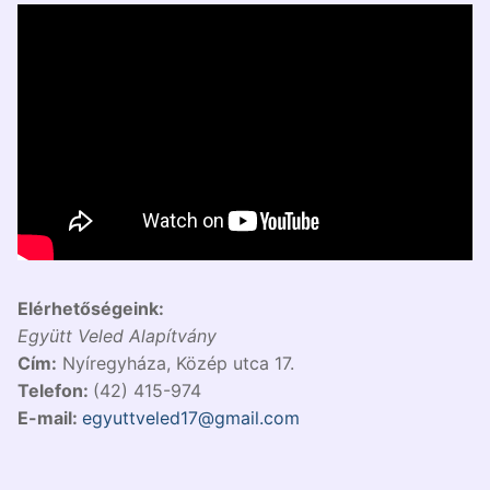
Elérhetőségeink:
Együtt Veled Alapítvány
Cím:
Nyíregyháza, Közép utca 17.
Telefon:
(42) 415-974
E-mail:
egyuttveled17@gmail.com