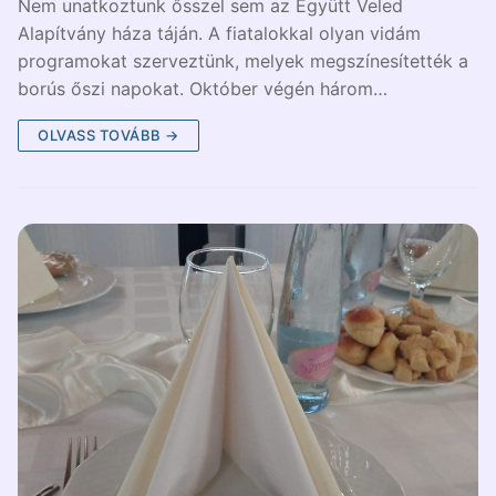
Nem unatkoztunk ősszel sem az Együtt Veled
Alapítvány háza táján. A fiatalokkal olyan vidám
programokat szerveztünk, melyek megszínesítették a
borús őszi napokat. Október végén három…
OLVASS TOVÁBB →