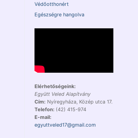
Védőotthonért
Egészségre hangolva
Elérhetőségeink:
Együtt Veled Alapítvány
Cím:
Nyíregyháza, Közép utca 17.
Telefon:
(42) 415-974
E-mail:
egyuttveled17@gmail.com