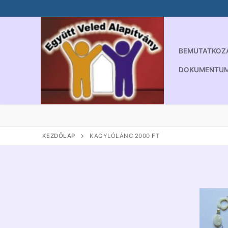
Ugrás
a
tartalomra
BEMUTATKOZ
DOKUMENTU
KEZDŐLAP
KAGYLÓLÁNC 2000 FT