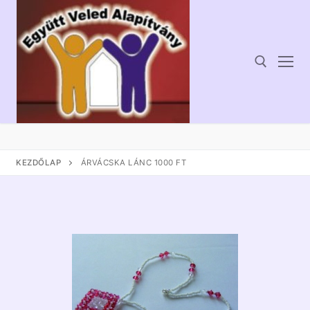
Ugrás
a
tartalomra
Keresése:
KEZDŐLAP
ÁRVÁCSKA LÁNC 1000 FT