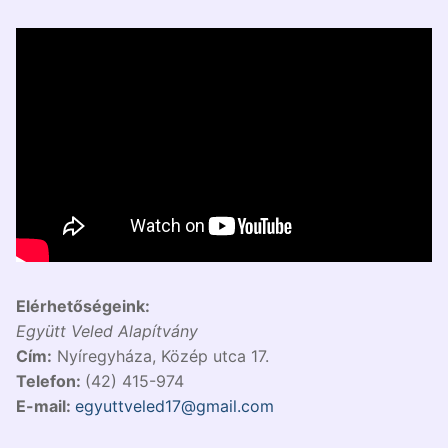
Elérhetőségeink:
Együtt Veled Alapítvány
Cím:
Nyíregyháza, Közép utca 17.
Telefon:
(42) 415-974
E-mail:
egyuttveled17@gmail.com